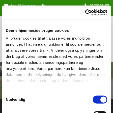
sths@lightmail.dk
21 73 13 32


Denne hjemmeside bruger cookies
Vi bruger cookies til at tilpasse vores indhold og
annoncer, til at vise dig funktioner til sociale medier og til
Tak for din
at analysere vores trafik. Vi deler også oplysninger om
din brug af vores hjemmeside med vores partnere inden
henvendelse
for sociale medier, annonceringspartnere og
analysepartnere. Vores partnere kan kombinere disse
Med venlig hilsen Søren's Træ &
data med andre oplysninger, du har givet dem, eller som
Haveservice
de har indsamlet fra din brug af deres tjenester.
Samtykkevalg
Nødvendig
Søren's Træ & Haveservice